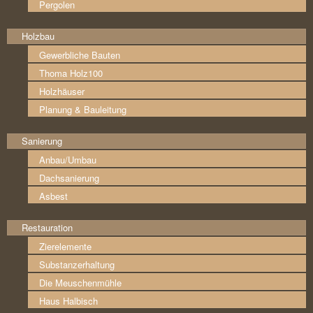
Pergolen
Holzbau
Gewerbliche Bauten
Thoma Holz100
Holzhäuser
Planung & Bauleitung
Sanierung
Anbau/Umbau
Dachsanierung
Asbest
Restauration
Zierelemente
Substanzerhaltung
Die Meuschenmühle
Haus Halbisch