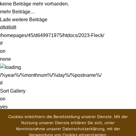
keine Beiträge mehr vorhanden.
mehr Beiträge…
Lade weitere Beiträge
d8d8d8
/homepages/45/d649971975/htdocs/2023-Fleck/
#
on
none
/%year%/%monthnum%/%day%/%postname%/
#
Sort Gallery
on
yes
yes
Cookies erleichtern die Bereitstellung unserer Dienste. Mit der
off
Nutzung unserer Dienste erklären Sie sich, unter
Kenntnisnahme unserer Datenschutzerklärung, mit der
off
Verwendung von Cookies einverstanden.