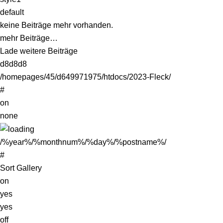
default
keine Beiträge mehr vorhanden.
mehr Beiträge…
Lade weitere Beiträge
d8d8d8
/homepages/45/d649971975/htdocs/2023-Fleck/
#
on
none
/%year%/%monthnum%/%day%/%postname%/
#
Sort Gallery
on
yes
yes
off