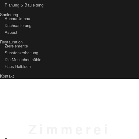
Planung & Bauleitung
Sanierung
Anbau/Umbau
Dachsanierung
Asbest
Restauration
Zierelemente
Substanzerhaltung
Die Meuschenmühle
Haus Halbisch
Kontakt
Zimmerei