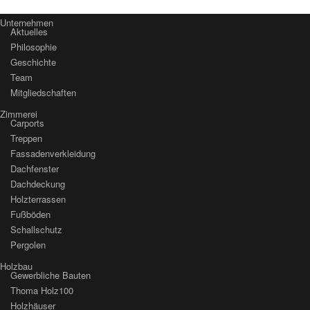
Unternehmen
Aktuelles
Philosophie
Geschichte
Team
Mitgliedschaften
Zimmerei
Carports
Treppen
Fassaden­verkleidung
Dachfenster
Dachdeckung
Holzterrassen
Fußböden
Schallschutz
Pergolen
Holzbau
Gewerbliche Bauten
Thoma Holz100
Holzhäuser