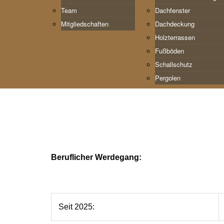
Team
Dachfenster
Mitgliedschaften
Dachdeckung
Holzterrassen
Fußböden
Schallschutz
Pergolen
Beruflicher Werdegang:
Seit 2025: