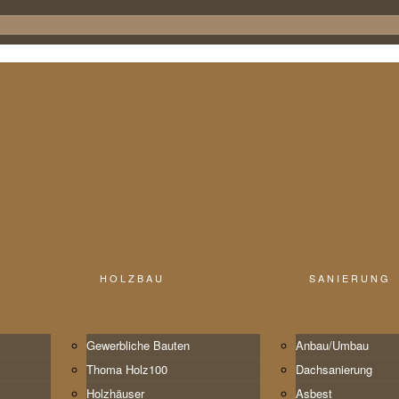
HOLZBAU
SANIERUNG
Hansjoerg Man
Gewerbliche Bauten
Anbau/Umbau
Thoma Holz100
Dachsanierung
Home
Unternehmen
Team
Hansjoerg Mang
Holzhäuser
Asbest