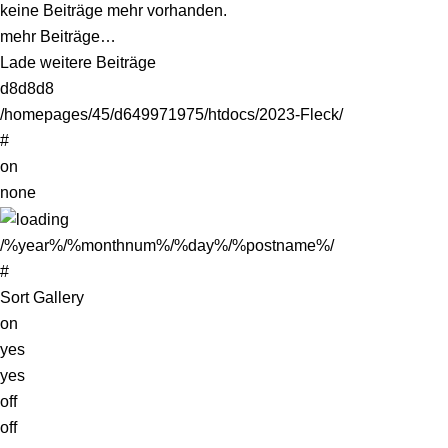
keine Beiträge mehr vorhanden.
mehr Beiträge…
Lade weitere Beiträge
d8d8d8
/homepages/45/d649971975/htdocs/2023-Fleck/
#
on
none
/%year%/%monthnum%/%day%/%postname%/
#
Sort Gallery
on
yes
yes
off
off