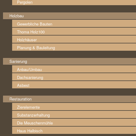
Pergolen
Holzbau
Gewerbliche Bauten
Thoma Holz100
Holzhäuser
Planung & Bauleitung
Sanierung
Anbau/Umbau
Dachsanierung
Asbest
Restauration
Zierelemente
Substanzerhaltung
Die Meuschenmühle
Haus Halbisch