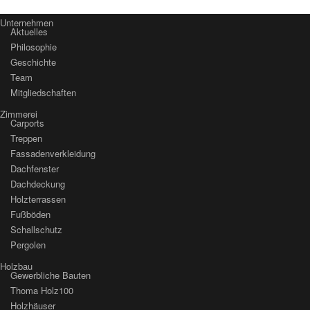
Unternehmen
Aktuelles
Philosophie
Geschichte
Team
Mitgliedschaften
Zimmerei
Carports
Treppen
Fassaden­verkleidung
Dachfenster
Dachdeckung
Holzterrassen
Fußböden
Schallschutz
Pergolen
Holzbau
Gewerbliche Bauten
Thoma Holz100
Holzhäuser