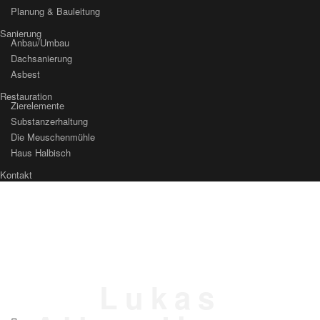
Planung & Bauleitung
Sanierung
Anbau/Umbau
Dachsanierung
Asbest
Restauration
Zierelemente
Substanzerhaltung
Die Meuschenmühle
Haus Halbisch
Kontakt
Lukas