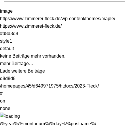
image
https://www.zimmerei-fleck.de/wp-content/themes/maple/
https://www.zimmerei-fleck.de/
#d8d8d8
style1
default
keine Beiträge mehr vorhanden.
mehr Beiträge…
Lade weitere Beiträge
d8d8d8
/homepages/45/d649971975/htdocs/2023-Fleck/
#
on
none
/%year%/%monthnum%/%day%/%postname%/